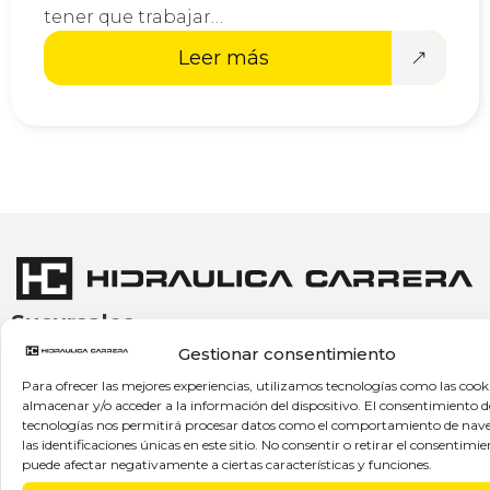
tener que trabajar…
Leer más
Sucursales
Gestionar consentimiento
Hidráulica Carrera Móstoles
C/Torres Quevedo, 29
P.I. Prado de Regordoño 28936 Móstoles (Madrid)
Para ofrecer las mejores experiencias, utilizamos tecnologías como las cook
+34 91 646 4500
almacenar y/o acceder a la información del dispositivo. El consentimiento d
tecnologías nos permitirá procesar datos como el comportamiento de nav
hc@hidraulicacarrera.com
las identificaciones únicas en este sitio. No consentir o retirar el consentimie
L-J: 08h - 17:30h
puede afectar negativamente a ciertas características y funciones.
V y agosto: 08h - 15h