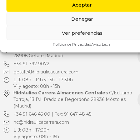
Aceptar
Hidráulica Carrera Valencia
C/Ciudad de Barcelona, 5
P.I. Fuente del Jarro (2ª Fase) 46988 Paterna (Valencia)
Denegar
+34 96 134 0315
valencia@hidraulicacarrera.com
Ver preferencias
L-J: 08h - 14h y 15h - 17:30h
V: y agosto: 08h - 15h
Política de Privacidad
Aviso Legal
Hidráulica Carrera Getafe
C/Morse, 19 P.I. San Marcos
28906 Getafe (Madrid)
+34 91 792 9072
getafe@hidraulicacarrera.com
L-J: 08h - 14h y 15h - 17:30h
V: y agosto: 08h - 15h
Hidráulica Carrera Almacenes Centrales
C/Eduardo
Torroja, 13 P.I. Prado de Regordoño 28936 Móstoles
(Madrid)
+34 91 646 45 00 | Fax: 91 647 48 45
hc@hidraulicacarrera.com
L-J: 08h - 17:30h
V y agosto: 08h - 15h