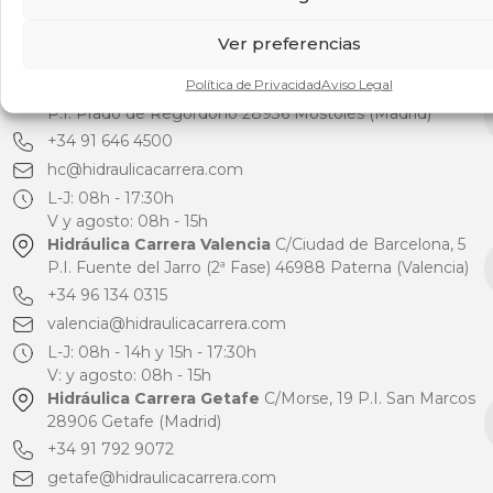
Ver preferencias
Sucursales
Política de Privacidad
Aviso Legal
Hidráulica Carrera Móstoles
C/Torres Quevedo, 29
P.I. Prado de Regordoño 28936 Móstoles (Madrid)
+34 91 646 4500
hc@hidraulicacarrera.com
L-J: 08h - 17:30h
V y agosto: 08h - 15h
Hidráulica Carrera Valencia
C/Ciudad de Barcelona, 5
P.I. Fuente del Jarro (2ª Fase) 46988 Paterna (Valencia)
+34 96 134 0315
valencia@hidraulicacarrera.com
L-J: 08h - 14h y 15h - 17:30h
V: y agosto: 08h - 15h
Hidráulica Carrera Getafe
C/Morse, 19 P.I. San Marcos
28906 Getafe (Madrid)
+34 91 792 9072
getafe@hidraulicacarrera.com