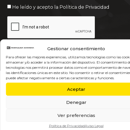
He leído y acepto la
Política de Privacidad
Gestionar consentimiento
Enviar
Para ofrecer las mejores experiencias, utilizamos tecnologías como las cook
almacenar y/o acceder a la información del dispositivo. El consentimiento d
tecnologías nos permitirá procesar datos como el comportamiento de nav
las identificaciones únicas en este sitio. No consentir o retirar el consentimie
puede afectar negativamente a ciertas características y funciones.
Aceptar
Sucursales
Denegar
Hidráulica Carrera Móstoles
C/Torres Quevedo, 29
P.I. Prado de Regordoño 28936 Móstoles (Madrid)
Ver preferencias
+34 91 646 4500
Política de Privacidad
Aviso Legal
hc@hidraulicacarrera.com