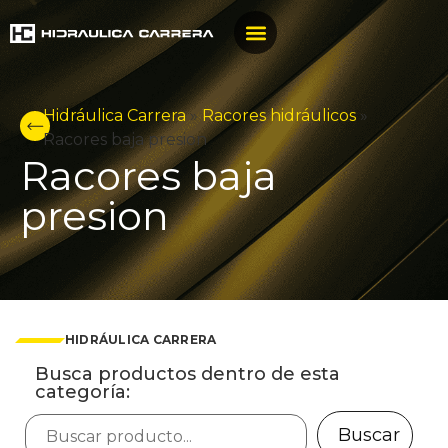
Hidráulica Carrera
»
Racores hidráulicos
»
Racores baja presion
Racores baja
presion
HIDRÁULICA CARRERA
Busca productos dentro de esta
categoría:
Buscar