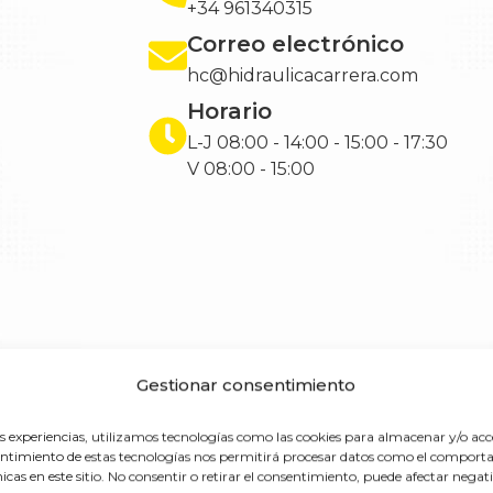
+34 961340315
Correo electrónico
hc@hidraulicacarrera.com
Horario
L-J 08:00 - 14:00 - 15:00 - 17:30
V 08:00 - 15:00
Gestionar consentimiento
 en esta sede
es experiencias, utilizamos tecnologías como las cookies para almacenar y/o acc
nsentimiento de estas tecnologías nos permitirá procesar datos como el compo
Herramientas hid
únicas en este sitio. No consentir o retirar el consentimiento, puede afectar nega
plicación.
Equipos para elevació