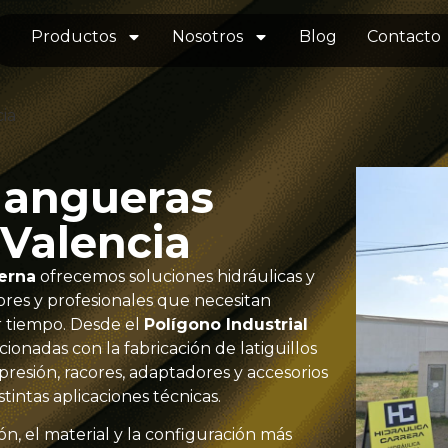
Productos
Nosotros
Blog
Contacto
cia
 mangueras
 Valencia
terna
ofrecemos soluciones hidráulicas y
res y profesionales que necesitan
 tiempo. Desde el
Polígono Industrial
onadas con la fabricación de latiguillos
presión, racores, adaptadores y accesorios
tintas aplicaciones técnicas.
ón, el material y la configuración más