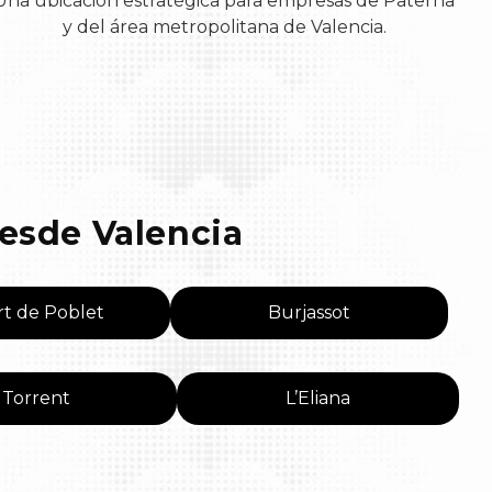
Una ubicación estratégica para empresas de Paterna
y del área metropolitana de Valencia.
esde Valencia
t de Poblet
Burjassot
Torrent
L’Eliana