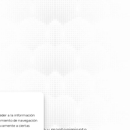
eder a la información
rtamiento de navegación
ráulicas
tivamente a ciertas
n, empuje, prensado y mantenimiento.