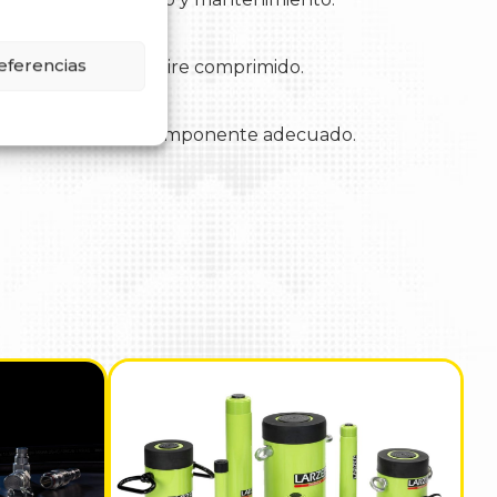
eumáticos
eferencias
iones y sistemas de aire comprimido.
écnico
r la conexión o el componente adecuado.