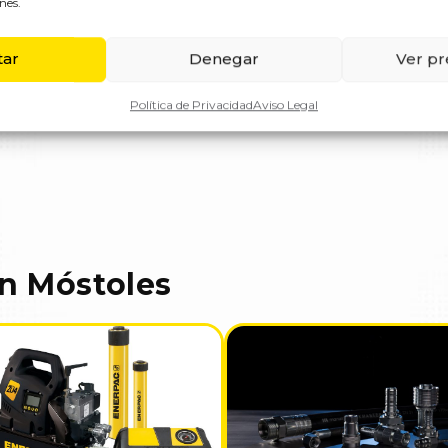
nes.
n
Componentes n
tar
Denegar
Ver pr
riales.
Material para instalac
os
Asesoramiento t
Política de Privacidad
Aviso Legal
de rosca.
Ayuda para identifica
n Móstoles