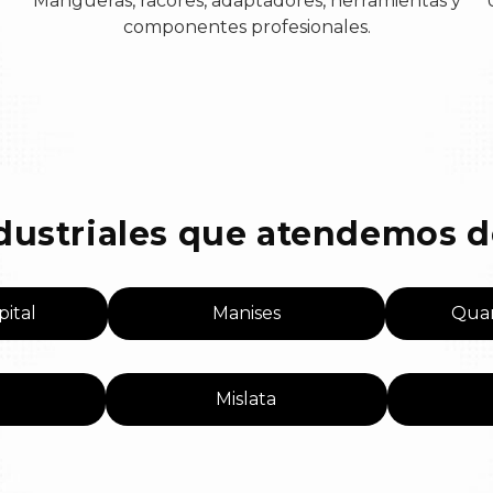
Mangueras, racores, adaptadores, herramientas y
componentes profesionales.
dustriales que atendemos d
pital
Manises
Quar
Mislata