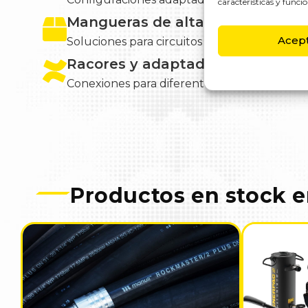
características y funcio
Mangueras de alta y baja presió
Acep
Soluciones para circuitos hidráulicos e indust
Racores y adaptadores hidráulic
Conexiones para diferentes medidas y tipos 
Productos en stock e