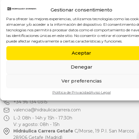
Gestionar consentimiento
Para ofrecer las mejores experiencias, utilizamos tecnologías como las cook
almacenar y/o acceder a la información del dispositivo. El consentimiento d
tecnologías nos permitirá procesar datos como el comportamiento de nav
Sucursales
las identificaciones únicas en este sitio. No consentir o retirar el consentimie
puede afectar negativamente a ciertas características y funciones.
Hidráulica Carrera Móstoles
C/Torres Quevedo, 29
P.I. Prado de Regordoño 28936 Móstoles (Madrid)
Aceptar
+34 91 646 4500
hc@hidraulicacarrera.com
Denegar
L-J: 08h - 17:30h
Ver preferencias
V y agosto: 08h - 15h
Hidráulica Carrera Valencia
C/Ciudad de Barcelona, 5
Política de Privacidad
Aviso Legal
P.I. Fuente del Jarro (2ª Fase) 46988 Paterna (Valencia)
+34 96 134 0315
valencia@hidraulicacarrera.com
L-J: 08h - 14h y 15h - 17:30h
V: y agosto: 08h - 15h
Hidráulica Carrera Getafe
C/Morse, 19 P.I. San Marcos
28906 Getafe (Madrid)