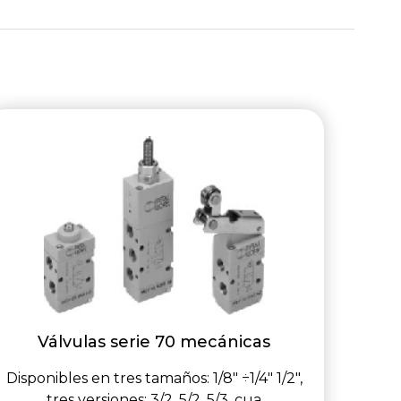
Válvulas serie 70 mecánicas
Disponibles en tres tamaños: 1/8" ÷1/4" 1/2",
tres versiones: 3/2, 5/2, 5/3, cua