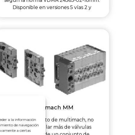
según la norma VDMA 24563-02-18mm.
Disponible en versiones 5 vías 2 y
Multimach MM
Con el concepto de multimach, no
eder a la información
rtamiento de navegación
podemos hablar más de válvulas
tivamente a ciertas
estándar, sí de un conjunto de