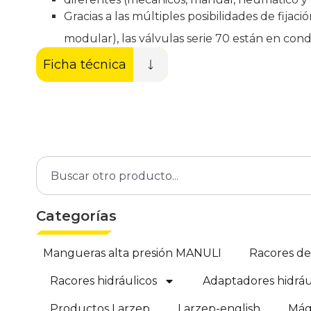
Gracias a las múltiples posibilidades de fijac
modular), las válvulas serie 70 están en cond
Ficha técnica
Categorías
Mangueras alta presión MANULI
Racores d
Racores hidráulicos
Adaptadores hidráu
Productos Larzep
Larzep-english
Máq