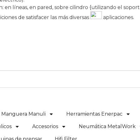
ión: en líneas, en pared, sobre cilindro {utilizando el sop
iciones de satisfacer las más diversas
aplicaciones.
e Manguera Manuli
Herramientas Enerpac
licos
Accesorios
Neumática MetalWork
uinas de prensar
Hifi Filter