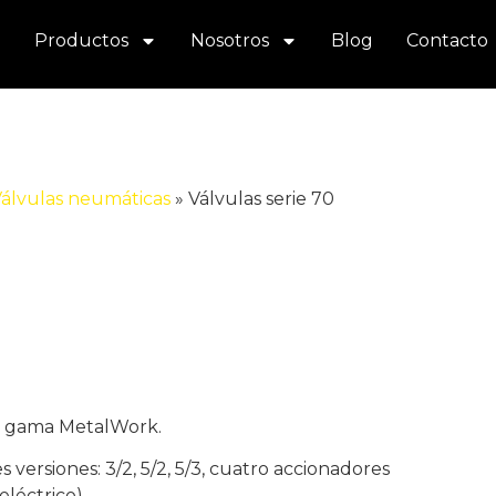
Productos
Nosotros
Blog
Contacto
álvulas neumáticas
»
Válvulas serie 70
la gama MetalWork.
es versiones: 3/2, 5/2, 5/3, cuatro accionadores
léctrico).