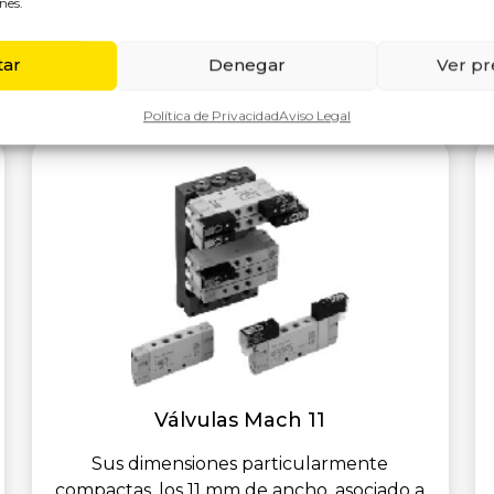
manómetro para válvula, serie RTV, está
nes.
expresamente pensado para montarlos e
tar
Denegar
Ver pr
Política de Privacidad
Aviso Legal
Válvulas Mach 11
Sus dimensiones particularmente
compactas, los 11 mm de ancho, asociado a