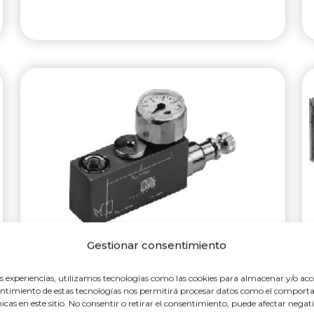
Gestionar consentimiento
Reductor de presión con
manómetro serie «RMV»
es experiencias, utilizamos tecnologías como las cookies para almacenar y/o acc
nsentimiento de estas tecnologías nos permitirá procesar datos como el compo
El regulador de presión miniaturizado con
únicas en este sitio. No consentir o retirar el consentimiento, puede afectar nega