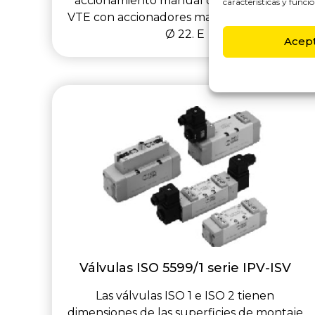
accionamiento manual de 1 ó 2 válvulas
características y funcio
VTE con accionadores manuales de panel
Ø 22. E
Acep
Válvulas ISO 5599/1 serie IPV-ISV
Las válvulas ISO 1 e ISO 2 tienen
dimensiones de las superficies de montaje