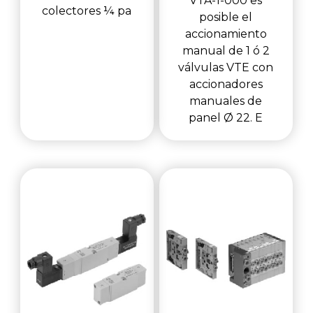
VTA-1-000 es
colectores ¼ pa
posible el
accionamiento
manual de 1 ó 2
válvulas VTE con
accionadores
manuales de
panel Ø 22. E