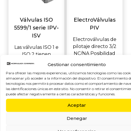
Válvulas ISO
ElectroVálvulas
5599/1 serie IPV-
PIV
ISV
Electroválvulas de
pilotaje directo 3/2
Las válvulas ISO 1 e
NC/NA Posibilidad
ISO 2 tienen
de montaje sobre
dimensiones de las
Gestionar consentimiento
base simple o m&u
superficies de
Para ofrecer las mejores experiencias, utilizamos tecnologías como las cook
montaje de
almacenar y/o acceder a la información del dispositivo. El consentimiento d
conformidad con
tecnologías nos permitirá procesar datos como el comportamiento de nav
las identificaciones únicas en este sitio. No consentir o retirar el consentimie
ISO5599-1
puede afectar negativamente a ciertas características y funciones.
Disponibles en
versiones 5
Aceptar
Denegar