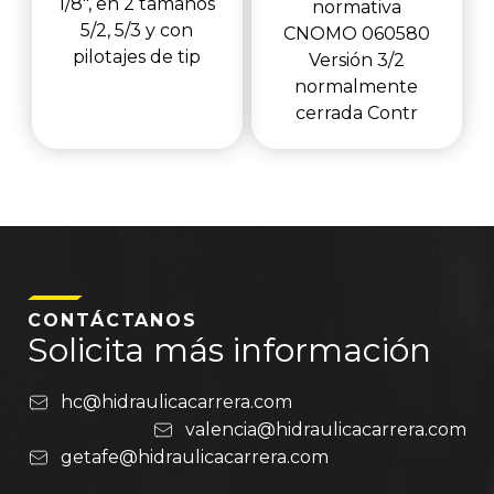
1/8", en 2 tamaños
normativa
5/2, 5/3 y con
CNOMO 060580
pilotajes de tip
Versión 3/2
normalmente
cerrada Contr
CONTÁCTANOS
Solicita más información
hc@hidraulicacarrera.com
valencia@hidraulicacarrera.com
getafe@hidraulicacarrera.com