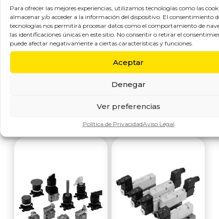
solución ideal para
particularmente
Para ofrecer las mejores experiencias, utilizamos tecnologías como las cook
almacenar y/o acceder a la información del dispositivo. El consentimiento d
los que requieren
compactas, los 11
tecnologías nos permitirá procesar datos como el comportamiento de nav
prestaciones
mm de ancho,
las identificaciones únicas en este sitio. No consentir o retirar el consentimie
insuperables, la
asociado a las
puede afectar negativamente a ciertas características y funciones.
flexibilidad y la
elevadas
Aceptar
modularidad de
prestaciones
las válvulas Mult
permiten a la
Denegar
válvula Mach 11
una amplia
Ver preferencias
Política de Privacidad
Aviso Legal