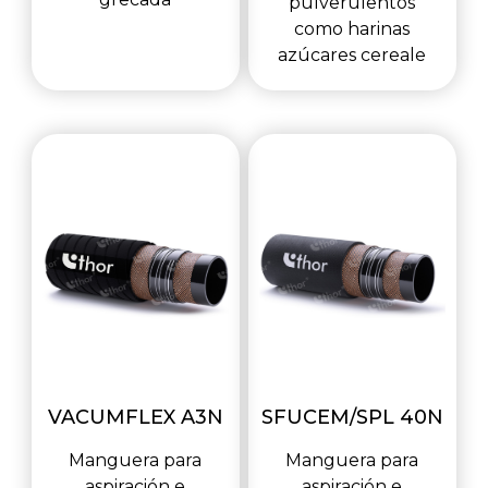
pulverulentos
como harinas
azúcares cereale
VACUMFLEX A3N
SFUCEM/SPL 40N
Manguera para
Manguera para
aspiración e
aspiración e