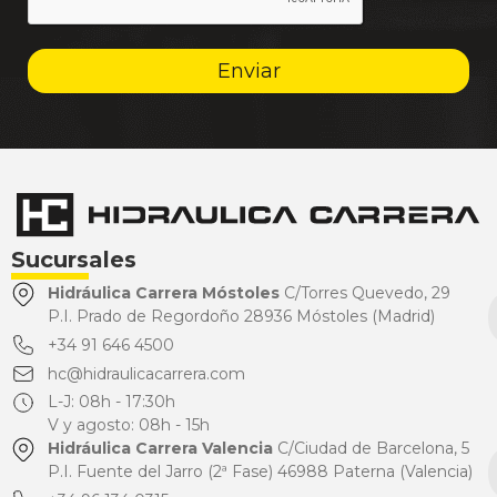
Enviar
Sucursales
Hidráulica Carrera Móstoles
C/Torres Quevedo, 29
P.I. Prado de Regordoño 28936 Móstoles (Madrid)
+34 91 646 4500
hc@hidraulicacarrera.com
L-J: 08h - 17:30h
V y agosto: 08h - 15h
Hidráulica Carrera Valencia
C/Ciudad de Barcelona, 5
P.I. Fuente del Jarro (2ª Fase) 46988 Paterna (Valencia)