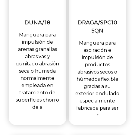
DUNA/18
DRAGA/SPC10
5QN
Manguera para
impulsión de
Manguera para
arenas granallas
aspiración e
abrasivas y
impulsión de
gunitado abrasión
productos
seca o húmeda
abrasivos secos o
normalmente
húmedos flexible
empleada en
gracias a su
tratamiento de
exterior ondulado
superficies chorro
especialmente
de a
fabricada para ser
r