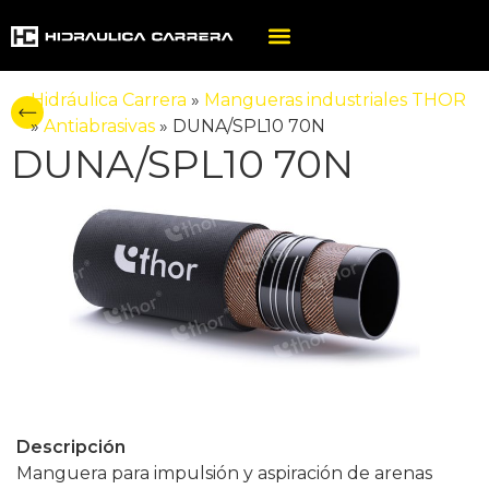
Hidráulica Carrera
»
Mangueras industriales THOR
»
Antiabrasivas
»
DUNA/SPL10 70N
DUNA/SPL10 70N
Descripción
Manguera para impulsión y aspiración de arenas