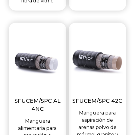
fibra de vidrio
SFUCEM/SPC AL
SFUCEM/SPC 42C
4NC
Manguera para
aspiración de
Manguera
arenas polvo de
alimentaria para
mármol granito y