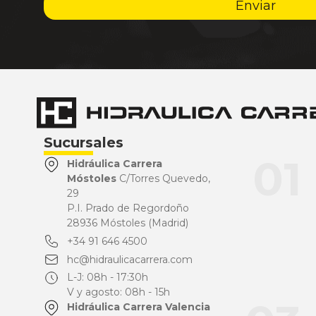
Enviar
Sucursales
01
Hidráulica Carrera
Móstoles
C/Torres Quevedo,
29
P.I. Prado de Regordoño
28936 Móstoles (Madrid)
+34 91 646 4500
hc@hidraulicacarrera.com
L-J: 08h - 17:30h
V y agosto: 08h - 15h
Hidráulica Carrera Valencia