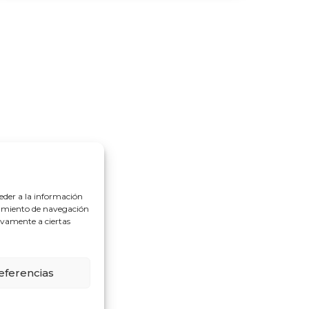
eder a la información
rtamiento de navegación
tivamente a ciertas
eferencias