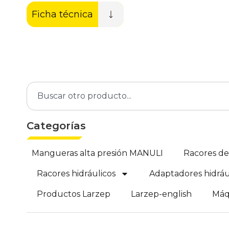
Ficha técnica
Categorías
Mangueras alta presión MANULI
Racores d
Racores hidráulicos
Adaptadores hidráu
Productos Larzep
Larzep-english
Máq