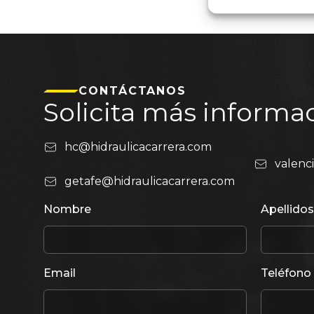
CONTÁCTANOS
Solicita más informa
hc@hidraulicacarrera.com
valenc
getafe@hidraulicacarrera.com
Nombre
Apellidos
Email
Teléfono