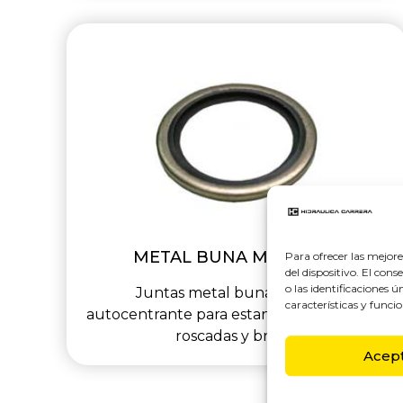
METAL BUNA MÉTRICAS
Para ofrecer las mejor
del dispositivo. El co
o las identificaciones 
Juntas metal buna métricas
características y funcio
autocentrante para estanqueizar uniones
roscadas y bridas.
Acep