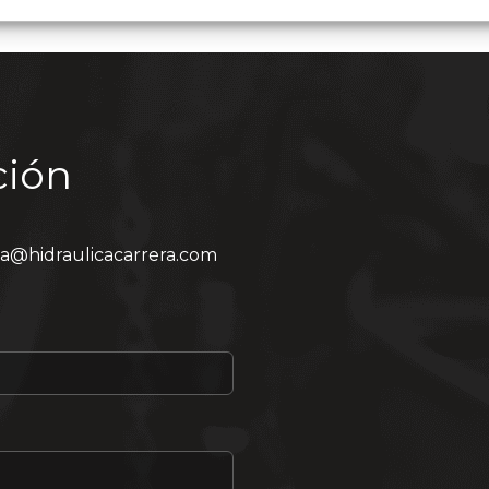
ción
ia@hidraulicacarrera.com