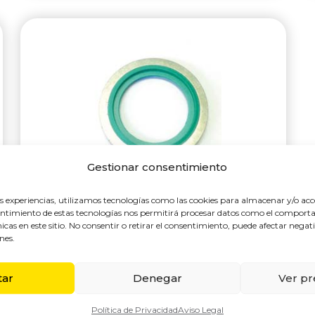
Gestionar consentimiento
INOX VITÓN
es experiencias, utilizamos tecnologías como las cookies para almacenar y/o acc
nsentimiento de estas tecnologías nos permitirá procesar datos como el compo
únicas en este sitio. No consentir o retirar el consentimiento, puede afectar nega
Juntas metal buna métricas
nes.
autocentrante para estanqueizar uniones
roscadas y bridas.
tar
Denegar
Ver pr
Política de Privacidad
Aviso Legal