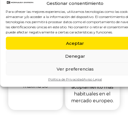
Gestionar consentimiento
Para ofrecer las mejores experiencias, utilizamos tecnologías como las cook
almacenar y/o acceder a la información del dispositivo. El consentimiento d
tecnologías nos permitirá procesar datos como el comportamiento de nav
IMOPAC SERIE 25
IMOPAC SERIE
las identificaciones únicas en este sitio. No consentir o retirar el consentimie
puede afectar negativamente a ciertas características y funciones.
EUROFLUID
Conexiones y
Aceptar
acoplamientos
Conexiones y
serie 25 de
acoplamientos
Denegar
IMOPAC para una
serie EUROFLUID
presión de trabajo
de IMOPAC
Ver preferencias
recomendada: 0 -
compatibles con
12 bar ( Presión
Política de Privacidad
Aviso Legal
los perfiles de
máxima 30
acoplamiento más
habituales en el
mercado europeo.