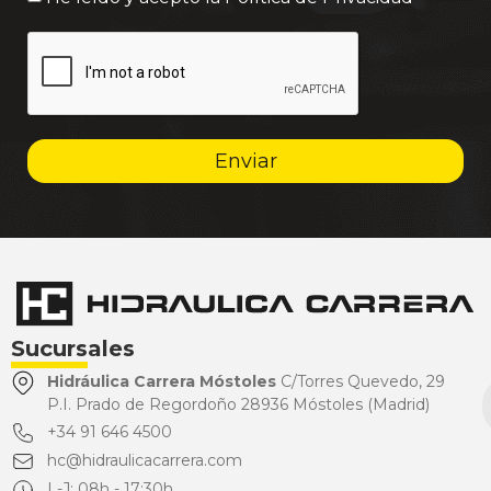
Enviar
Sucursales
Hidráulica Carrera Móstoles
C/Torres Quevedo, 29
P.I. Prado de Regordoño 28936 Móstoles (Madrid)
+34 91 646 4500
hc@hidraulicacarrera.com
L-J: 08h - 17:30h