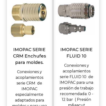
IMOPAC SERIE
IMOPAC SERIE
CRM Enchufes
FLUID 10
para moldes.
Conexiones y
acoplamientos
Conexiones y
serie FLUID 10 de
acoplamientos
IMOPAC para una
serie CRM de
presión de trabajo
IMOPAC
recomendada: 0 -
especialmente
12 bar ( Presión
adaptados para
m&aacut
moldes y para una