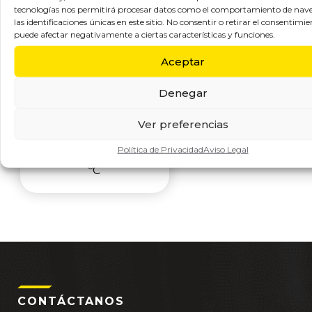
CONEXIONES
tecnologías nos permitirá procesar datos como el comportamiento de nav
las identificaciones únicas en este sitio. No consentir o retirar el consentimie
HIDROLIMPIADORA.
puede afectar negativamente a ciertas características y funciones.
Conexiones y
Aceptar
acoplamientos para
HIDROLIMPIADORAS
Denegar
DE IMOPAC Presión
de trabajo
Ver preferencias
recomendada: 200
Política de Privacidad
Aviso Legal
bar Temperatura: -20
ºC
CONTÁCTANOS