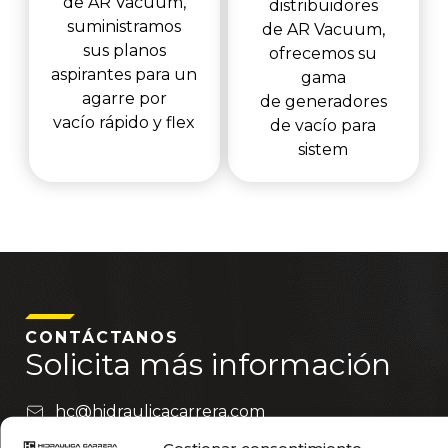
de AR Vacuum,
distribuidores
suministramos
de AR Vacuum,
sus planos
ofrecemos su
aspirantes para un
gama
agarre por
de generadores
vacío rápido y flex
de vacío para
sistem
CONTÁCTANOS
Solicita más información
hc@hidraulicacarrera.com
valencia@hidraulicacarrera.com