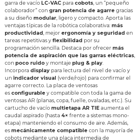
garra de vacío
LC-VAC
para
cobots
, un “pequeño
colaborador” con
gran potencia de agarre
gracias
a su diseño
modular
, ligero y compacto. Aporta las
ventajas típicas de la robótica colaborativa:
más
productividad
, mejor
ergonomía y seguridad
en
tareas repetitivas y
flexibilidad
por su
programación sencilla. Destaca por ofrecer
más
potencia de aspiración que las garras eléctricas
,
con
poco ruido
y montaje
plug & play
.
Incorpora
display
para lectura del nivel de vacío y
un
indicador visual
(verde/rojo) para confirmar el
agarre correcto. La placa de ventosas
es
configurable
y compatible con toda la gama de
ventosas AR (planas, copa, fuelle, ovaladas, etc.). Su
cartucho de vacío
multietapa AR TIE
aumenta el
caudal aspirado (hasta
4×
frente a sistemas mono-
etapa) manteniendo el consumo de aire. Además,
es
mecánicamente compatible
con la mayoría de
cobots mediante una placa intermedia de