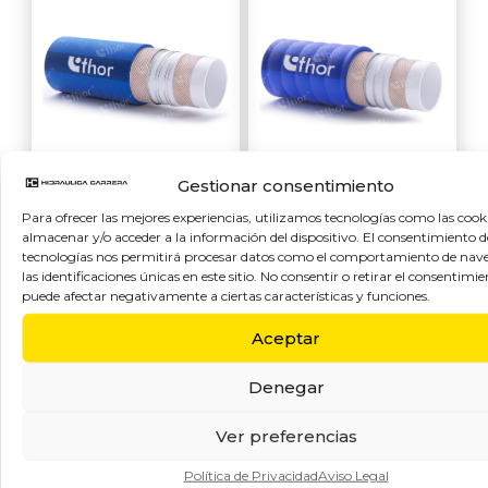
Gestionar consentimiento
Para ofrecer las mejores experiencias, utilizamos tecnologías como las cook
MEDITERRANEO
IGIENOIL SP10C
almacenar y/o acceder a la información del dispositivo. El consentimiento d
SP10L 1IB
BRC
tecnologías nos permitirá procesar datos como el comportamiento de nav
las identificaciones únicas en este sitio. No consentir o retirar el consentimie
Manguera para
Manguera para
puede afectar negativamente a ciertas características y funciones.
impulsión y
impulsión y
Aceptar
aspiración de
aspiración de agua
aceite de oliva y
potable, zumos,
Denegar
productos
vino, cerveza,
alimentarios grasos
bebidas con
Ver preferencias
alcohol hasta 96%,
Política de Privacidad
Aviso Legal
leche y derivados,