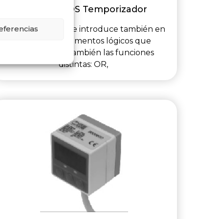
ACCESORIOS Temporizador
eferencias
El temporizador se introduce también en
la gama de elementos lógicos que
comprenden también las funciones
distintas: OR,