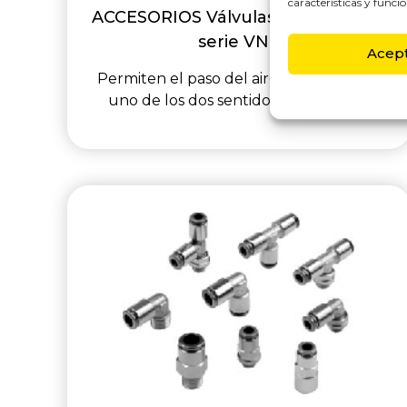
características y funcio
ACCESORIOS Válvulas antirretorno
serie VNR
Acep
Permiten el paso del aire solamente en
uno de los dos sentidos de recorrido