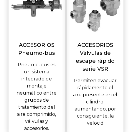
ACCESORIOS
ACCESORIOS
Pneumo-bus
Válvulas de
escape rápido
Pneumo-bus es
serie VSR
un sistema
integrado de
Permiten evacuar
montaje
rápidamente el
neumático entre
aire presente en el
grupos de
cilindro,
tratamiento del
aumentando, por
aire comprimido,
consiguiente, la
válvulas y
velocid
accesorios.