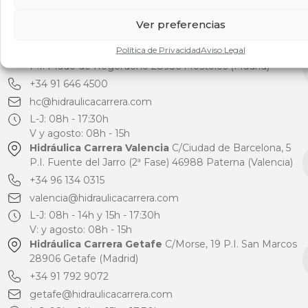
Ver preferencias
Sucursales
Política de Privacidad
Aviso Legal
Hidráulica Carrera Móstoles
C/Torres Quevedo, 29
P.I. Prado de Regordoño 28936 Móstoles (Madrid)
+34 91 646 4500
hc@hidraulicacarrera.com
L-J: 08h - 17:30h
V y agosto: 08h - 15h
Hidráulica Carrera Valencia
C/Ciudad de Barcelona, 5
P.I. Fuente del Jarro (2ª Fase) 46988 Paterna (Valencia)
+34 96 134 0315
valencia@hidraulicacarrera.com
L-J: 08h - 14h y 15h - 17:30h
V: y agosto: 08h - 15h
Hidráulica Carrera Getafe
C/Morse, 19 P.I. San Marcos
28906 Getafe (Madrid)
+34 91 792 9072
getafe@hidraulicacarrera.com