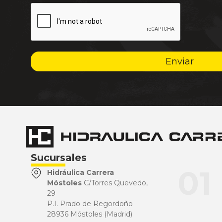
Enviar
Sucursales
01
Hidráulica Carrera
Móstoles
C/Torres Quevedo,
29
P.I. Prado de Regordoño
28936 Móstoles (Madrid)