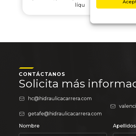
Acep
líqu
CONTÁCTANOS
Solicita más informa
hc@hidraulicacarrera.com
valenc
getafe@hidraulicacarrera.com
Nombre
Apellidos