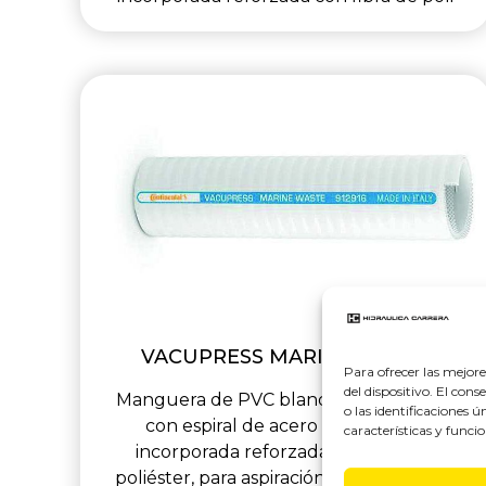
VACUPRESS MARINE WASTE
Para ofrecer las mejor
del dispositivo. El co
Manguera de PVC blando de dos capas
o las identificaciones 
con espiral de acero galvanizado
características y funcio
incorporada reforzada con fibra de
poliéster, para aspiración e impulsión de