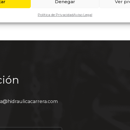
tar
Denegar
Ver pr
Política de Privacidad
Aviso Legal
ción
ia@hidraulicacarrera.com