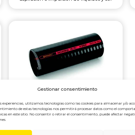
Gestionar consentimiento
VACUPRESS OIL PU
es experiencias, utilizamos tecnologías como las cookies para almacenar y/o acc
nsentimiento de estas tecnologías nos permitirá procesar datos como el compo
Manguera de dos capas de compuesto
únicas en este sitio. No consentir o retirar el consentimiento, puede afectar nega
termoplástico de PVC, PU y CAUCHO
nes.
NITRILO con espiral de acero galvanizado
incorporada reforzada con fibra de polié