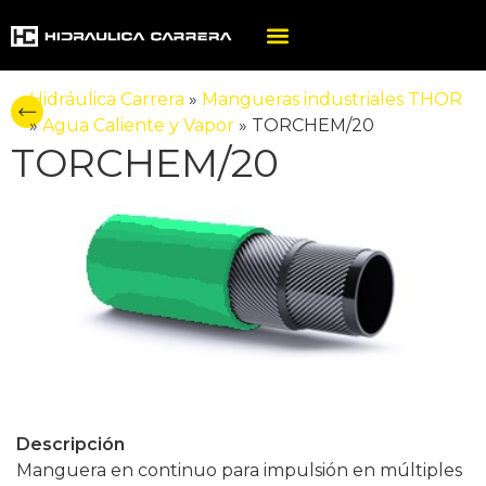
Hidráulica Carrera
»
Mangueras industriales THOR
»
Agua Caliente y Vapor
»
TORCHEM/20
TORCHEM/20
Descripción
Manguera en continuo para impulsión en múltiples