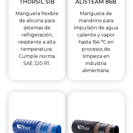
THORSIL SIB
ALISTEAM 86B
Manguera flexible
Manguera de
de silicona para
mandrino para
sistemas de
impulsión de agua
refrigeración,
caliente y vapor
resistente a alta
hasta 164 °C en
temperatura.
procesos de
Cumple norma
limpieza en
SAE J20 R1.
industria
alimentaria.