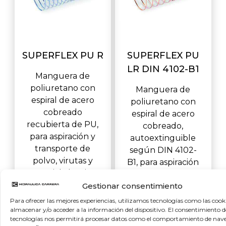
SUPERFLEX PU R
SUPERFLEX PU
LR DIN 4102-B1
Manguera de
poliuretano con
Manguera de
espiral de acero
poliuretano con
cobreado
espiral de acero
recubierta de PU,
cobreado,
para aspiración y
autoextinguible
transporte de
según DIN 4102-
polvo, virutas y
B1, para aspiración
material abrasivo.
y transporte de
Gestionar consentimiento
polvo, virutas y
material ab
Para ofrecer las mejores experiencias, utilizamos tecnologías como las cook
almacenar y/o acceder a la información del dispositivo. El consentimiento d
tecnologías nos permitirá procesar datos como el comportamiento de nav