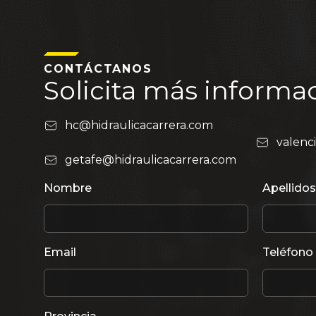
CONTÁCTANOS
Solicita más informa
hc@hidraulicacarrera.com
valenc
getafe@hidraulicacarrera.com
Nombre
Apellidos
Email
Teléfono