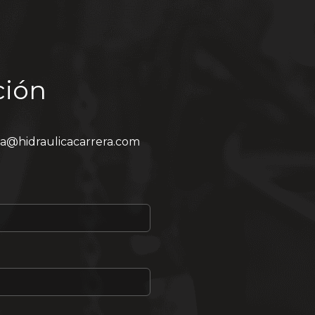
ción
ia@hidraulicacarrera.com