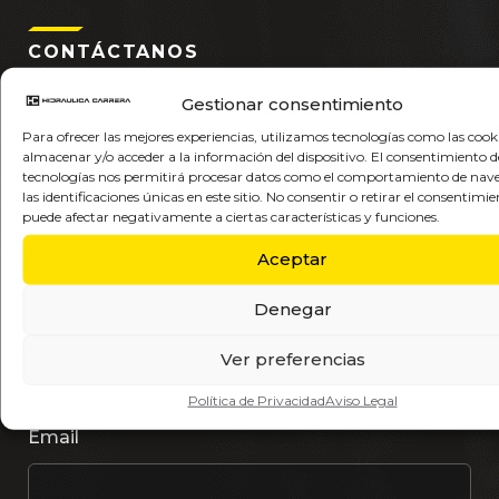
CONTÁCTANOS
Solicita más información
Gestionar consentimiento
hc@hidraulicacarrera.com
Para ofrecer las mejores experiencias, utilizamos tecnologías como las cook
almacenar y/o acceder a la información del dispositivo. El consentimiento d
valencia@hidraulicacarrera.com
tecnologías nos permitirá procesar datos como el comportamiento de nav
getafe@hidraulicacarrera.com
las identificaciones únicas en este sitio. No consentir o retirar el consentimie
puede afectar negativamente a ciertas características y funciones.
Nombre
Aceptar
Denegar
Apellidos
Ver preferencias
Política de Privacidad
Aviso Legal
Email