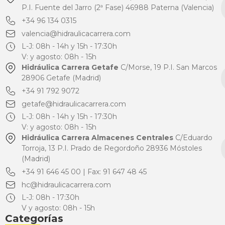
P.I. Fuente del Jarro (2ª Fase) 46988 Paterna (Valencia)
+34 96 134 0315
valencia@hidraulicacarrera.com
L-J: 08h - 14h y 15h - 17:30h
V: y agosto: 08h - 15h
Hidráulica Carrera Getafe
C/Morse, 19 P.I. San Marcos
28906 Getafe (Madrid)
+34 91 792 9072
getafe@hidraulicacarrera.com
L-J: 08h - 14h y 15h - 17:30h
V: y agosto: 08h - 15h
Hidráulica Carrera Almacenes Centrales
C/Eduardo
Torroja, 13 P.I. Prado de Regordoño 28936 Móstoles
(Madrid)
+34 91 646 45 00 | Fax: 91 647 48 45
hc@hidraulicacarrera.com
L-J: 08h - 17:30h
V y agosto: 08h - 15h
Categorías