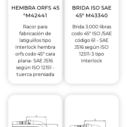
HEMBRA ORFS 45
BRIDA ISO SAE
ºM42441
45º M43340
Racor para
Brida 3.000 libras
fabricación de
codo 45º ISO /SAE
latiguillos tipo
código 61 - SAE
Interlock hembra
J516 según ISO
orfs codo 45º cara
12511-3 tipo
plana- SAE J516
Interlock
según ISO 12151 -
tuerca prensada