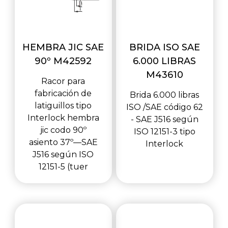
HEMBRA JIC SAE
BRIDA ISO SAE
90º M42592
6.000 LIBRAS
M43610
Racor para
fabricación de
Brida 6.000 libras
latiguillos tipo
ISO /SAE código 62
Interlock hembra
- SAE J516 según
jic codo 90º
ISO 12151-3 tipo
asiento 37º—SAE
Interlock
J516 según ISO
12151-5 (tuer