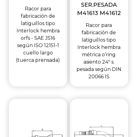
SER.PESADA
Racor para
M41613 M41612
fabricación de
latiguillos tipo
Racor para
Interlock hembra
fabricación de
orfs - SAE J516
latiguillos tipo
según ISO 12151-1
Interlock hembra
cuello largo
métrica o’ring
(tuerca prensada)
asiento 24º s.
pesada según DIN
20066 IS