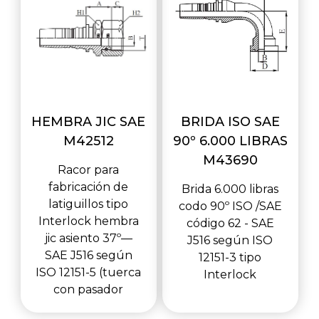
HEMBRA JIC SAE
BRIDA ISO SAE
M42512
90º 6.000 LIBRAS
M43690
Racor para
fabricación de
Brida 6.000 libras
latiguillos tipo
codo 90º ISO /SAE
Interlock hembra
código 62 - SAE
jic asiento 37º—
J516 según ISO
SAE J516 según
12151-3 tipo
ISO 12151-5 (tuerca
Interlock
con pasador