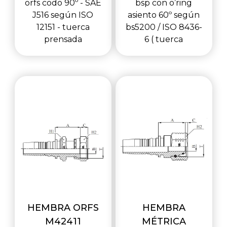
orfs codo 90º - SAE
bsp con o’ring
J516 según ISO
asiento 60º según
12151 - tuerca
bs5200 / ISO 8436-
prensada
6 ( tuerca
HEMBRA ORFS
HEMBRA
M42411
MÉTRICA