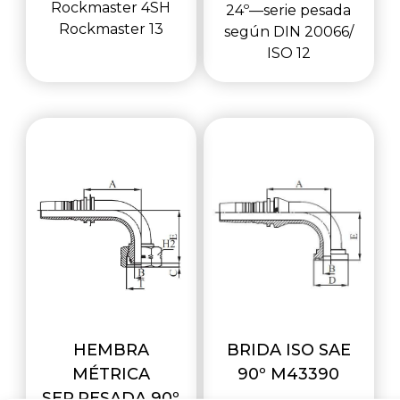
Rockmaster 4SH
24º—serie pesada
Rockmaster 13
según DIN 20066/
ISO 12
HEMBRA
BRIDA ISO SAE
MÉTRICA
90º M43390
SER.PESADA 90º