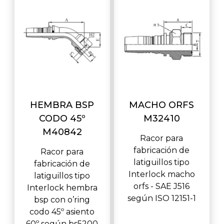
HEMBRA BSP
MACHO ORFS
CODO 45º
M32410
M40842
Racor para
fabricación de
Racor para
latiguillos tipo
fabricación de
Interlock macho
latiguillos tipo
orfs - SAE J516
Interlock hembra
según ISO 12151-1
bsp con o’ring
codo 45º asiento
60º según bs5200