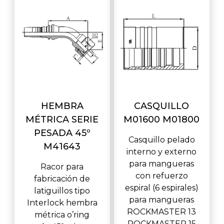
HEMBRA
CASQUILLO
MÉTRICA SERIE
M01600 M01800
PESADA 45º
Casquillo pelado
M41643
interno y externo
para mangueras
Racor para
con refuerzo
fabricación de
espiral (6 espirales)
latiguillos tipo
para mangueras
Interlock hembra
ROCKMASTER 13
métrica o’ring
ROCKMASTER 15