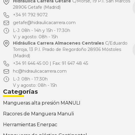
Hidráulica Carrera Getafe
C/Morse, 19 P.I. San Marcos
28906 Getafe (Madrid)
+34 91 792 9072
getafe@hidraulicacarrera.com
L-J: 08h - 14h y 15h - 17:30h
V: y agosto: 08h - 15h
Hidráulica Carrera Almacenes Centrales
C/Eduardo
Torroja, 13 P.I. Prado de Regordoño 28936 Móstoles
(Madrid)
+34 91 646 45 00 | Fax: 91 647 48 45
hc@hidraulicacarrera.com
L-J: 08h - 17:30h
V y agosto: 08h - 15h
Categorías
Mangueras alta presión MANULI
Racores de Manguera Manuli
Herramientas Enerpac