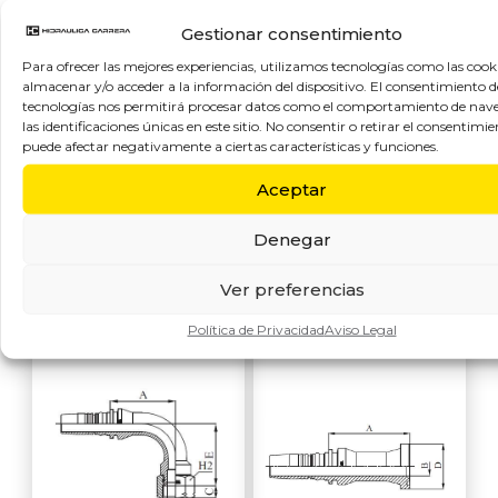
Brida 3.000 libras
M41693
Gestionar consentimiento
codo 90º ISO /SAE
código 61 - SAE
Para ofrecer las mejores experiencias, utilizamos tecnologías como las cook
Racor para
almacenar y/o acceder a la información del dispositivo. El consentimiento d
J516 según ISO
fabricación de
tecnologías nos permitirá procesar datos como el comportamiento de nav
12511-3 tipo
latiguillos tipo
las identificaciones únicas en este sitio. No consentir o retirar el consentimie
Interlock
puede afectar negativamente a ciertas características y funciones.
Interlock hembra
métrica o’ring
Aceptar
codo 90º asiento
24º s. pesada segú
Denegar
Ver preferencias
Política de Privacidad
Aviso Legal