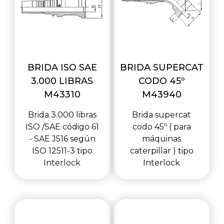
BRIDA ISO SAE
BRIDA SUPERCAT
3.000 LIBRAS
CODO 45º
M43310
M43940
Brida 3.000 libras
Brida supercat
ISO /SAE código 61
codo 45º ( para
- SAE J516 según
máquinas
ISO 12511-3 tipo
caterpillar ) tipo
Interlock
Interlock