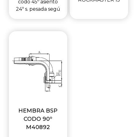
codo 45º asiento
24º s. pesada segú
HEMBRA BSP
CODO 90º
M40892