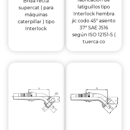
Brida recta
latiguillos tipo
supercat ( para
Interlock hembra
máquinas
jic codo 45º asiento
caterpillar ) tipo
37º SAE J516
Interlock
según ISO 12151-5 (
tuerca co