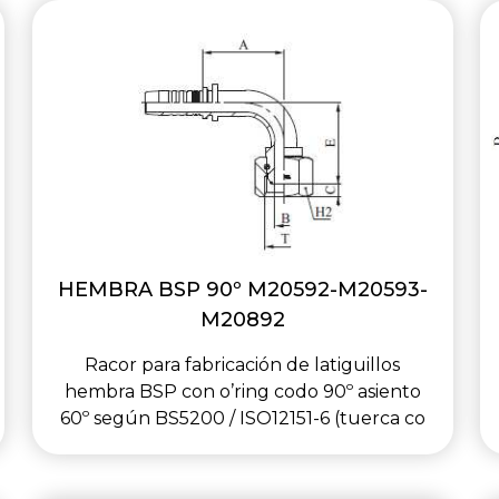
HEMBRA BSP 90º M20592-M20593-
M20892
Racor para fabricación de latiguillos
hembra BSP con o’ring codo 90º asiento
60º según BS5200 / ISO12151-6 (tuerca co