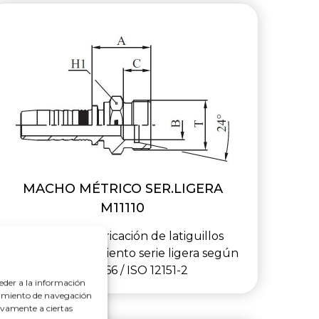
MACHO MÉTRICO SER.LIGERA
M11110
Racor para fabricación de latiguillos
macho métrico asiento serie ligera según
DIN 20066 / ISO 12151-2
eder a la información
rtamiento de navegación
tivamente a ciertas