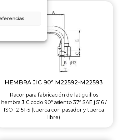
eferencias
HEMBRA JIC 90º M22592-M22593
Racor para fabricación de latiguillos
hembra JIC codo 90º asiento 37º SAE j 516 /
ISO 12151-5 (tuerca con pasador y tuerca
libre)