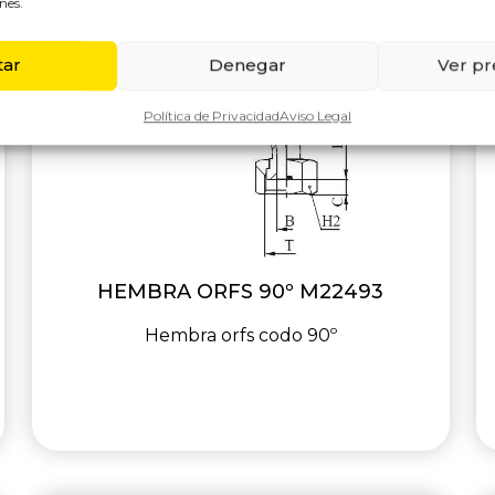
nes.
tar
Denegar
Ver pr
Política de Privacidad
Aviso Legal
HEMBRA ORFS 90º M22493
Hembra orfs codo 90º