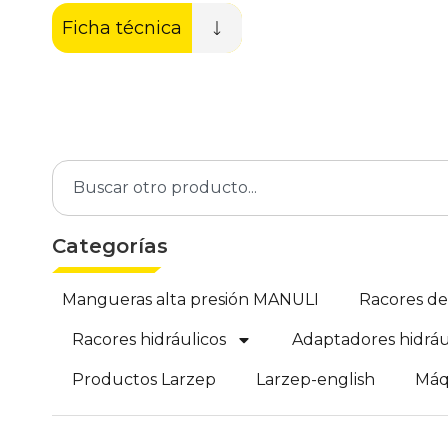
Ficha técnica
Categorías
Mangueras alta presión MANULI
Racores d
Racores hidráulicos
Adaptadores hidráu
Productos Larzep
Larzep-english
Máq