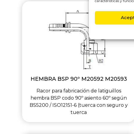
características y funcio
Acep
HEMBRA BSP 90º M20592 M20593
Racor para fabricación de latiguillos
hembra BSP codo 90º asiento 60º según
BS5200 / ISO12151-6 (tuerca con seguro y
tuerca