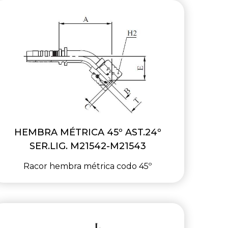
HEMBRA MÉTRICA 45º AST.24º
SER.LIG. M21542-M21543
Racor hembra métrica codo 45º