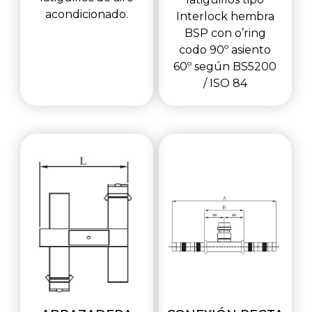
acondicionado.
Interlock hembra
BSP con o’ring
codo 90º asiento
60º según BS5200
/ ISO 84