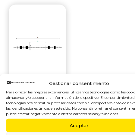
RACORES
Gestionar consentimiento
CONEXIÓN
Para ofrecer las mejores experiencias, utilizamos tecnologías como las cook
almacenar y/o acceder a la información del dispositivo. El consentimiento d
RECTOS C30010
tecnologías nos permitirá procesar datos como el comportamiento de nav
las identificaciones únicas en este sitio. No consentir o retirar el consentimie
Racores unión
puede afectar negativamente a ciertas características y funciones.
para conexión
Aceptar
rectos para
fabricación de