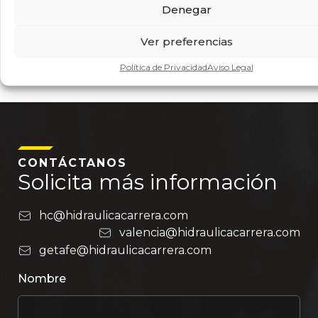
Denegar
latiguillos de aire
acondicionado.
Ver preferencias
Política de Privacidad
Aviso Legal
CONTÁCTANOS
Solicita más información
hc@hidraulicacarrera.com
valencia@hidraulicacarrera.com
getafe@hidraulicacarrera.com
Nombre