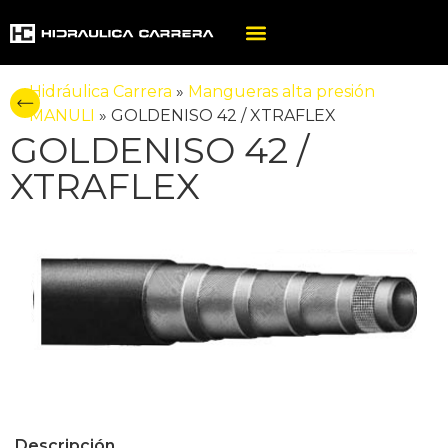
Hidráulica Carrera
»
Mangueras alta presión
MANULI
»
GOLDENISO 42 / XTRAFLEX
GOLDENISO 42 /
XTRAFLEX
Descripción