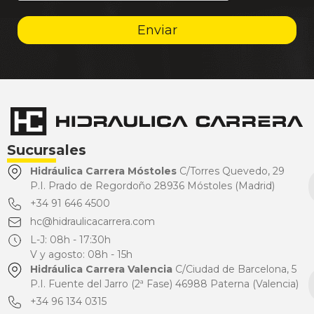
Enviar
Sucursales
Hidráulica Carrera Móstoles
C/Torres Quevedo, 29
P.I. Prado de Regordoño 28936 Móstoles (Madrid)
+34 91 646 4500
hc@hidraulicacarrera.com
L-J: 08h - 17:30h
V y agosto: 08h - 15h
Hidráulica Carrera Valencia
C/Ciudad de Barcelona, 5
P.I. Fuente del Jarro (2ª Fase) 46988 Paterna (Valencia)
+34 96 134 0315