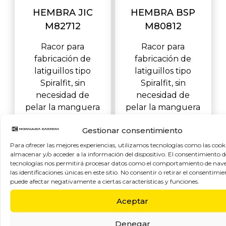
HEMBRA JIC
HEMBRA BSP
M82712
M80812
Racor para
Racor para
fabricación de
fabricación de
latiguillos tipo
latiguillos tipo
Spiralfit, sin
Spiralfit, sin
necesidad de
necesidad de
pelar la manguera
pelar la manguera
hembra jic asiento
hembra BSP con
Gestionar consentimiento
37º SAE J516
o’ring asiento 60º
según I
seg&ua
Para ofrecer las mejores experiencias, utilizamos tecnologías como las cook
almacenar y/o acceder a la información del dispositivo. El consentimiento d
tecnologías nos permitirá procesar datos como el comportamiento de nav
las identificaciones únicas en este sitio. No consentir o retirar el consentimie
puede afectar negativamente a ciertas características y funciones.
Aceptar
Denegar