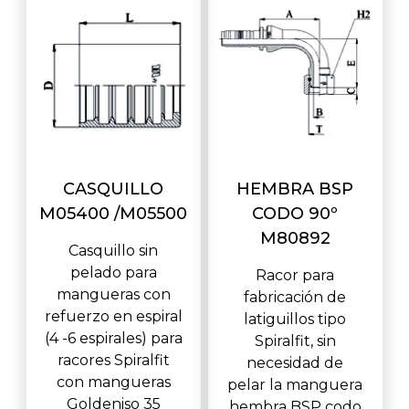
CASQUILLO
HEMBRA BSP
M05400 /M05500
CODO 90º
M80892
Casquillo sin
pelado para
Racor para
mangueras con
fabricación de
refuerzo en espiral
latiguillos tipo
(4 -6 espirales) para
Spiralfit, sin
racores Spiralfit
necesidad de
con mangueras
pelar la manguera
Goldeniso 35
hembra BSP codo