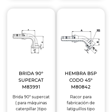
BRIDA 90º
HEMBRA BSP
SUPERCAT
CODO 45º
M83991
M80842
Brida 90º supercat
Racor para
( para máquinas
fabricación de
caterpillar )tipo
latiguillos tipo