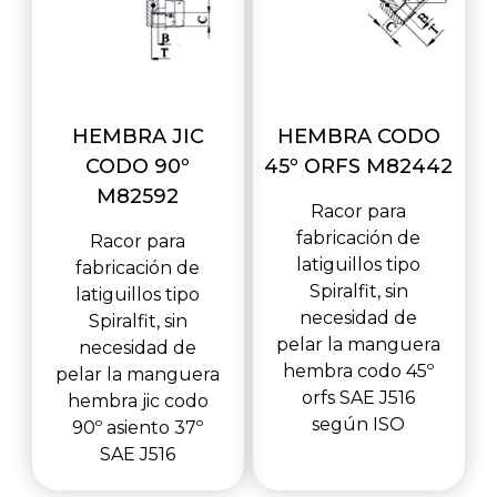
HEMBRA JIC
HEMBRA CODO
CODO 90º
45º ORFS M82442
M82592
Racor para
fabricación de
Racor para
latiguillos tipo
fabricación de
Spiralfit, sin
latiguillos tipo
necesidad de
Spiralfit, sin
pelar la manguera
necesidad de
hembra codo 45º
pelar la manguera
orfs SAE J516
hembra jic codo
según ISO
90º asiento 37º
SAE J516