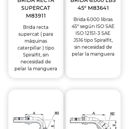
BRIDA RECTA
BRIDA 6.000 LBS
SUPERCAT
45º M83641
M83911
Brida 6.000 libras
45º según ISO SAE
Brida recta
ISO 12151-3 SAE
supercat ( para
J516 tipo Spiralfit,
máquinas
sin necesidad de
caterpillar ) tipo
pelar la manguera
Spiralfit, sin
necesidad de
pelar la manguera