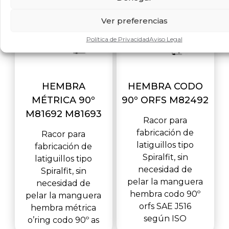
Ver preferencias
Política de Privacidad
Aviso Legal
HEMBRA
HEMBRA CODO
MÉTRICA 90º
90º ORFS M82492
M81692 M81693
Racor para
fabricación de
Racor para
latiguillos tipo
fabricación de
Spiralfit, sin
latiguillos tipo
necesidad de
Spiralfit, sin
pelar la manguera
necesidad de
hembra codo 90º
pelar la manguera
orfs SAE J516
hembra métrica
según ISO
o’ring codo 90º as