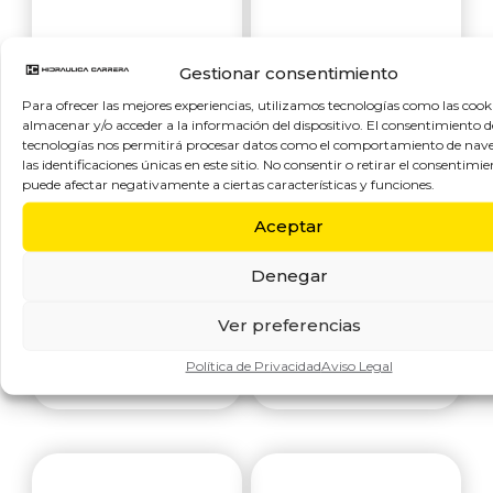
Gestionar consentimiento
Para ofrecer las mejores experiencias, utilizamos tecnologías como las cook
almacenar y/o acceder a la información del dispositivo. El consentimiento d
tecnologías nos permitirá procesar datos como el comportamiento de nav
las identificaciones únicas en este sitio. No consentir o retirar el consentimie
puede afectar negativamente a ciertas características y funciones.
Aceptar
TN 92 M RECTO
TN 131 R ORIENT.
MÉTRICA CILIND.
CODO GAS
Denegar
TN 92 M racor
TN 131 R racor
Ver preferencias
recto rosca
orientable codo
Política de Privacidad
Aviso Legal
métrica cilíndrica
rosca gas cilíndrica