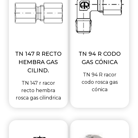
TN 147 R RECTO
TN 94 R CODO
HEMBRA GAS
GAS CÓNICA
CILIND.
TN 94 R racor
codo rosca gas
TN 147 r racor
cónica
recto hembra
rosca gas cilindrica